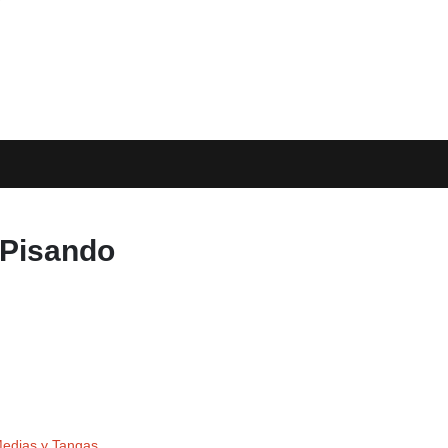
 Pisando
edias y Tangas