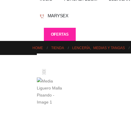
MARYSEX
OFERTAS
HOME
TIENDA
LENCERÍA
,
MEDIAS Y TANGAS