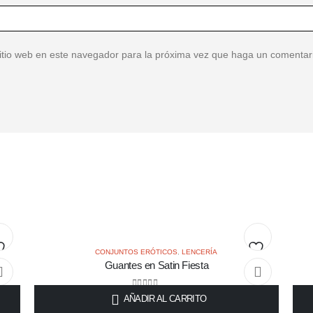
sitio web en este navegador para la próxima vez que haga un comentar
CONJUNTOS ERÓTICOS
,
LENCERÍA
Guantes en Satin Fiesta
adir
Añadir
a
a
0
out of 5
AÑADIR AL CARRITO
$
28.000
$
85