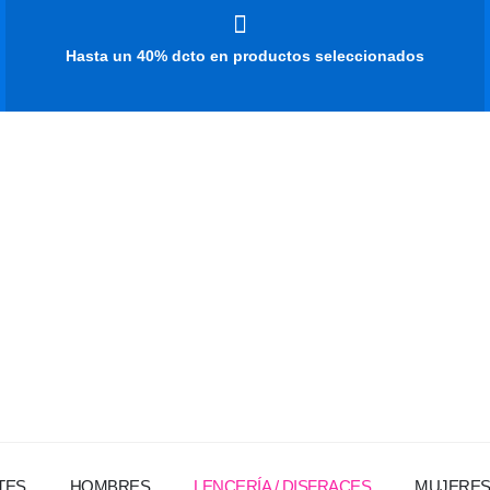
Hasta un 40% dcto en productos seleccionados
TES
HOMBRES
LENCERÍA / DISFRACES
MUJERE