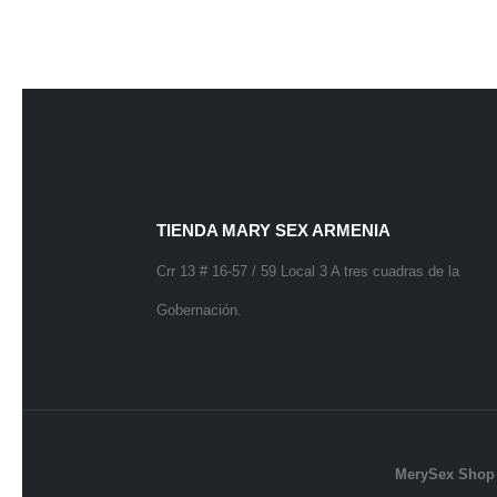
TIENDA MARY SEX ARMENIA
Crr 13 # 16-57 / 59 Local 3 A tres cuadras de la
Gobernación.
MerySex Shop