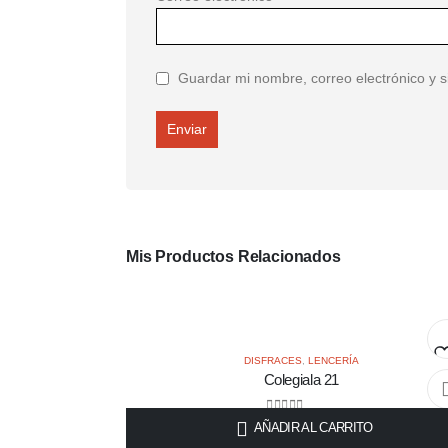
Guardar mi nombre, correo electrónico y 
Mis Productos Relacionados
DISFRACES
,
LENCERÍA
Colegiala 21
Añ
0
out of 5
AÑADIR AL CARRITO
$
85.000