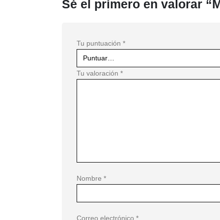
Sé el primero en valorar “
Tu puntuación
*
Tu valoración
*
Nombre
*
Correo electrónico
*