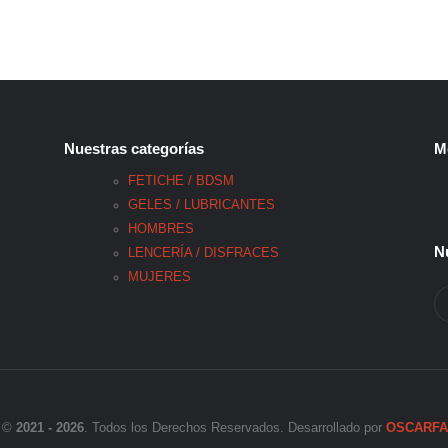
Nuestras categorías
M
FETICHE / BDSM
GELES / LUBRICANTES
HOMBRES
N
LENCERÍA / DISFRACES
MUJERES
©
2021 - 2026
. Todos los Derechos Reservados. Desarrollado por
OSCARFAR