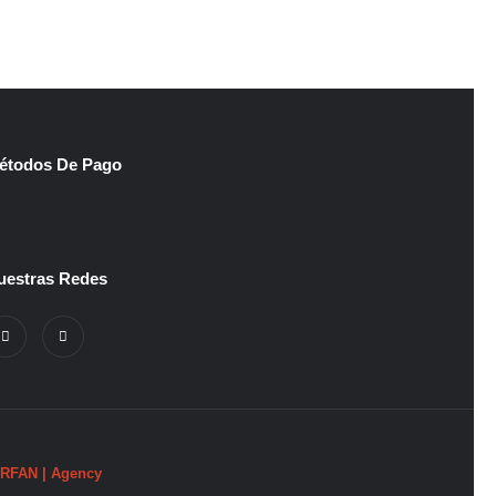
Origin
$
68.000
$
45.0
price
was:
$68.0
étodos De Pago
uestras Redes
FAN | Agency