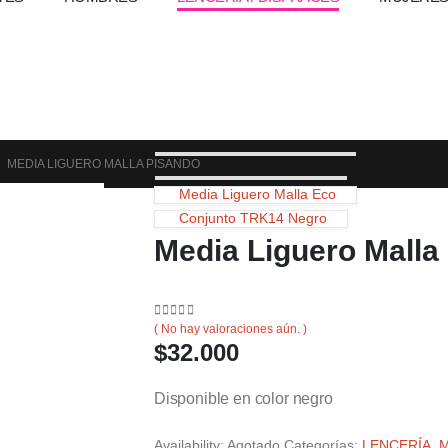
MEDIA LIGUERO MALLA PISANDO
Media Liguero Malla Eco
Conjunto TRK14 Negro
Media Liguero Malla
0
out of 5
( No hay valoraciones aún. )
$
32.000
Disponible en color negro
Availability:
Agotado
Categorías:
LENCERÍA
,
M