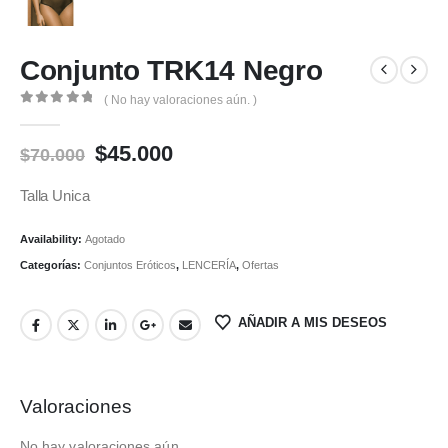
Conjunto TRK14 Negro
( No hay valoraciones aún. )
0
out of 5
Original
Current
$
45.000
$
70.000
price
price
was:
is:
Talla Unica
$70.000.
$45.000.
Availability:
Agotado
Categorías:
Conjuntos Eróticos
,
LENCERÍA
,
Ofertas
AÑADIR A MIS DESEOS
Valoraciones
No hay valoraciones aún.