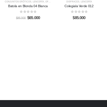
CONJUNTOS ERÓTICOS
,
LENCERÍA
,
OFERTAS
DISFRACES
,
LENCERÍA
Batola en Blonda 04 Blanca
Colegiala Verde 012
0
out of 5
0
out of 5
Original
Current
$
65.000
$
85.000
$
85.000
price
price
was:
is:
$85.000.
$65.000.