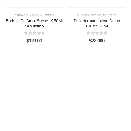
CUIDADO INTIMO
,
MUJERES
CUIDADO INTIMO
,
MUJERES
Burbuja De Amor Sachet X 50Ml
Desodorante Intimo Dama
Sen Intimo
Flavor 16 ml
0
out of 5
0
out of 5
$
12.000
$
22.000