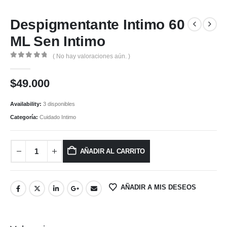
Despigmentante Intimo 60
ML Sen Intimo
( No hay valoraciones aún. )
0
out of 5
$
49.000
Availability:
3 disponibles
Categoría:
Cuidado Intimo
AÑADIR AL CARRITO
AÑADIR A MIS DESEOS