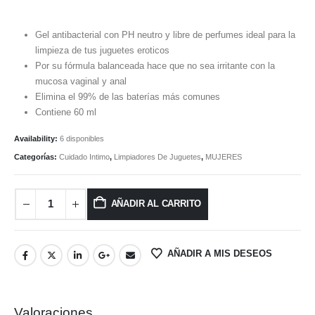
Gel antibacterial con PH neutro y libre de perfumes ideal para la
limpieza de tus juguetes eroticos
Por su fórmula balanceada hace que no sea irritante con la
mucosa vaginal y anal
Elimina el 99% de las baterías más comunes
Contiene 60 ml
Availability:
6 disponibles
Categorías:
Cuidado Intimo
,
Limpiadores De Juguetes
,
MUJERES
AÑADIR AL CARRITO
AÑADIR A MIS DESEOS
Valoraciones