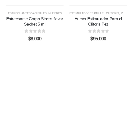
ESTRECHANTES VAGINALES
,
MUJERES
ESTIMULADORES PARA EL CLITORIS
,
MUJERES
Estrechante Corpo Stress flavor
Huevo Estimulador Para el
Sachet 5 ml
Clítoris Pez
0
out of 5
0
out of 5
$
8.000
$
95.000