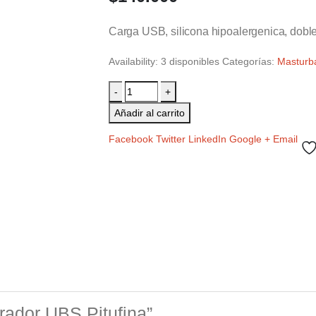
Carga USB, silicona hipoalergenica, dobl
Availability:
3 disponibles
Categorías:
Masturb
-
+
Añadir al carrito
Facebook
Twitter
LinkedIn
Google +
Email
brador UBS Pitufina”