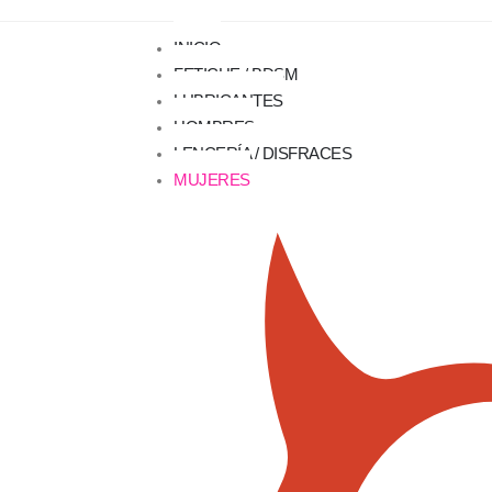
INICIO
FETICHE / BDSM
LUBRICANTES
HOMBRES
LENCERÍA / DISFRACES
MUJERES