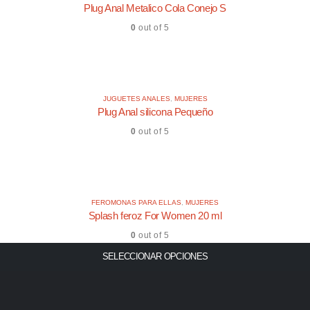
Plug Anal Metalico Cola Conejo S
0
out of 5
JUGUETES ANALES
,
MUJERES
Plug Anal silicona Pequeño
0
out of 5
FEROMONAS PARA ELLAS
,
MUJERES
Splash feroz For Women 20 ml
0
out of 5
SELECCIONAR OPCIONES
AÑADIR AL CARRITO
AÑADIR AL CARRITO
AÑADIR AL CARRITO
AÑADIR AL CARRITO