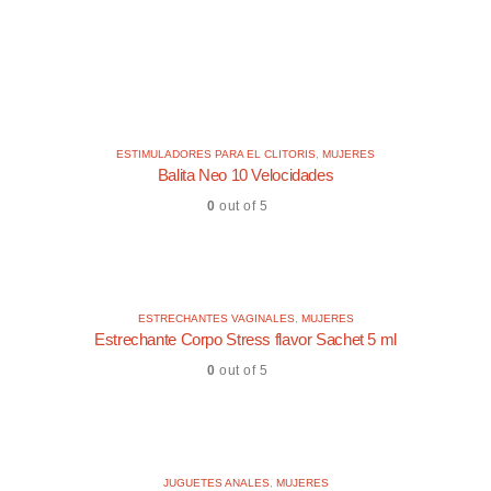
ESTIMULADORES PARA EL CLITORIS
,
MUJERES
Balita Neo 10 Velocidades
0
out of 5
ESTRECHANTES VAGINALES
,
MUJERES
Estrechante Corpo Stress flavor Sachet 5 ml
0
out of 5
JUGUETES ANALES
,
MUJERES