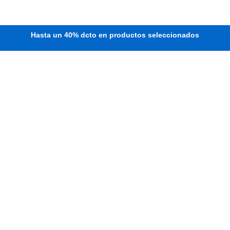
Envíos gratuitos a partír de $200.000
Hasta un 40% dcto en productos seleccionados
Realiza pagos 100% seguros