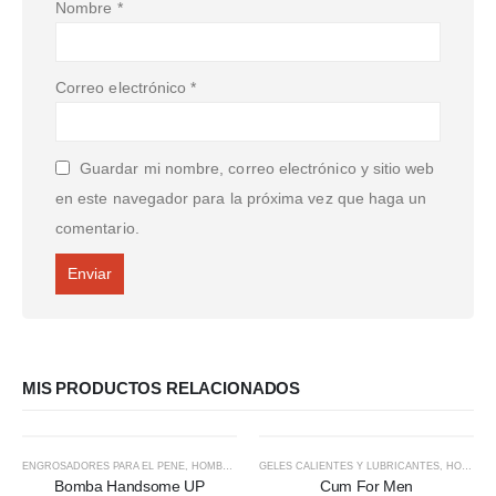
Nombre
*
Correo electrónico
*
Guardar mi nombre, correo electrónico y sitio web
en este navegador para la próxima vez que haga un
comentario.
MIS PRODUCTOS RELACIONADOS
ENGROSADORES PARA EL PENE
,
HOMBRES
GELES CALIENTES Y LUBRICANTES
,
HOMBRES
Bomba Handsome UP
Cum For Men