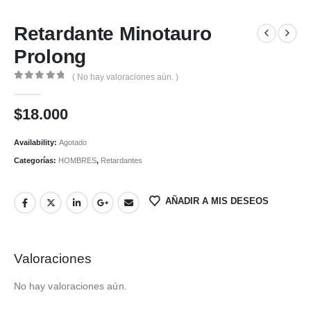
Retardante Minotauro
Prolong
( No hay valoraciones aún. )
0
out of 5
$
18.000
Availability:
Agotado
Categorías:
HOMBRES
,
Retardantes
AÑADIR A MIS DESEOS
Valoraciones
No hay valoraciones aún.