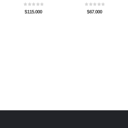
0
out of 5
0
out of 5
$
115.000
$
67.000