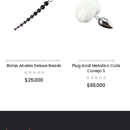
ESTIMULADORES PROSTÁTICOS
,
JUGUETES ANALES
,
MUJERES
JUGUETES ANALES
,
MUJERES
Bolas Anales Deluxe Beads
Plug Anal Metalico Cola
Conejo S
0
out of 5
$
25.000
0
out of 5
$
65.000