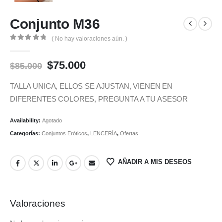
Conjunto M36
( No hay valoraciones aún. )
0
out of 5
Original
Current
$
75.000
$
85.000
price
price
was:
is:
TALLA UNICA, ELLOS SE AJUSTAN, VIENEN EN
$85.000.
$75.000.
DIFERENTES COLORES, PREGUNTA A TU ASESOR
Availability:
Agotado
Categorías:
Conjuntos Eróticos
,
LENCERÍA
,
Ofertas
AÑADIR A MIS DESEOS
Valoraciones