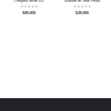
Colegiala Verde 012
Guantes en Satin Fiesta
0
out of 5
0
out of 5
$
85.000
$
28.000